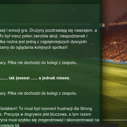
asji i emocji gra. Drużyny pozdrawiają się nawzajem, a
 To był mecz pełen zwrotów akcji, niespodzianek i
ka nożna jest jedną z najpiękniejszych dyscyplin
szamy do oglądania kolejnych spotkań!
y. Piłka nie dochodzi do kolegi z zespołu.
.... tak jeeeest ...... a jednak nieeee.
y. Piłka nie dochodzi do kolegi z zespołu.
boiskiem! To musi być moment frustracji dla Strong
nie. Precyzja w dogrywce jest kluczowa, a tym razem
użyna musi szybko się zregenerować i skoncentrować na
iejsze błędy mogą mieć duże znaczenie, ale liczy się