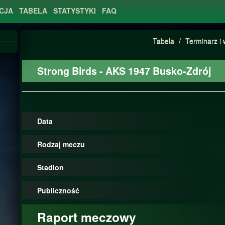
CJA
TABELA
STATYSTYKI
FAQ
Tabela
/
Terminarz i 
Strong Birds - AKS 1947 Busko-Zdrój
Data
Rodzaj meczu
Stadion
Publiczność
Raport meczowy