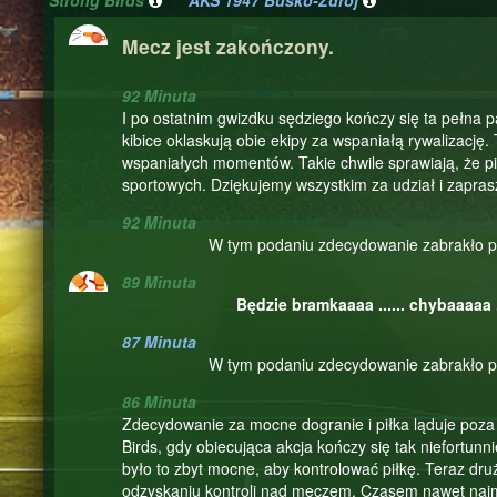
Strong Birds
AKS 1947 Busko-Zdrój
Mecz jest zakończony.
92 Minuta
I po ostatnim gwizdku sędziego kończy się ta pełna p
kibice oklaskują obie ekipy za wspaniałą rywalizację.
wspaniałych momentów. Takie chwile sprawiają, że pił
sportowych. Dziękujemy wszystkim za udział i zapra
92 Minuta
W tym podaniu zdecydowanie zabrakło par
89 Minuta
Będzie bramkaaaa ...... chybaaaaa ...
87 Minuta
W tym podaniu zdecydowanie zabrakło par
86 Minuta
Zdecydowanie za mocne dogranie i piłka ląduje poza 
Birds, gdy obiecująca akcja kończy się tak niefortun
było to zbyt mocne, aby kontrolować piłkę. Teraz dr
odzyskaniu kontroli nad meczem. Czasem nawet najmn