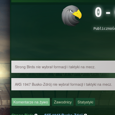
0
-
Publicznoś
Strong Birds nie wybrał formacji i taktyki na mecz.
AKS 1947 Busko-Zdrój nie wybrał formacji i taktyki na mecz.
Komentarze na żywo
Zawodnicy
Statystyki