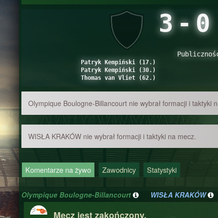
3
-
Publicznoś
Patryk Kempiński (17.)
Patryk Kempiński (30.)
Thomas van Vliet (62.)
Olympique Boulogne-Billancourt nie wybrał formacji i taktyki 
WISŁA KRAKÓW nie wybrał formacji i taktyki na mecz.
Komentarze na żywo
Zawodnicy
Statystyki
Olympique Boulogne-Billancourt
WISŁA KRAKÓW
Mecz jest zakończony.