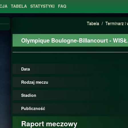
CJA
TABELA
STATYSTYKI
FAQ
Tabela
/
Terminarz i 
Olympique Boulogne-Billancourt - W
Data
Rodzaj meczu
Stadion
Publiczność
Raport meczowy