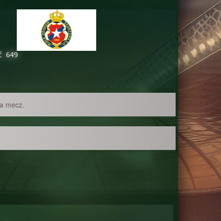
0
ć 649
na mecz.