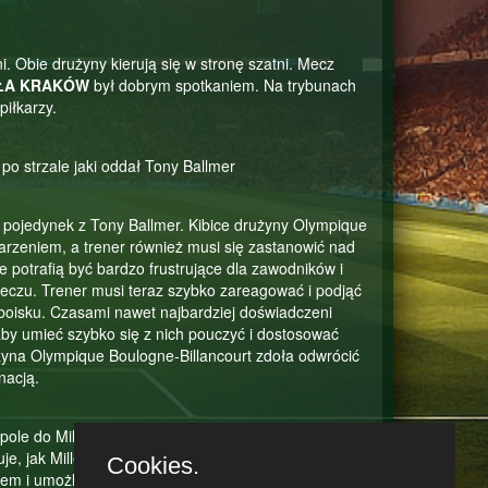
i. Obie drużyny kierują się w stronę szatni. Mecz
ŁA KRAKÓW
był dobrym spotkaniem. Na trybunach
piłkarzy.
po strzale jaki oddał Tony Ballmer
pojedynek z Tony Ballmer. Kibice drużyny Olympique
arzeniem, a trener również musi się zastanowić nad
e potrafią być bardzo frustrujące dla zawodników i
eczu. Trener musi teraz szybko zareagować i podjąć
boisku. Czasami nawet najbardziej doświadczeni
 aby umieć szybko się z nich pouczyć i dostosować
użyna Olympique Boulogne-Billancourt zdoła odwrócić
nacją.
 pole do Miller Man, a on wygrywa pojedynek biegowy z
uje, jak Miller Man doskonale wykorzystuje swoją
Cookies.
m i umożliwić kontynuację ataku swojej drużyny.