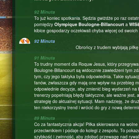
92 Minuta
To już koniec spotkania. Sędzia gwiżdże po raz ostatn
pomiędzy
Olympique Boulogne-Billancourt
a
WIS
kibice gospodarzy oczekiwali chyba więcej od swoich 
92 Minuta
Obrońcy z trudem wybijają piłkę 
91 Minuta
To trudny moment dla Roquw Jesus, który przegrywa 
Boulogne-Billancourt są widocznie zawiedzeni tym zd
tym, czy jego taktyka była odpowiednia. Takie sytuacj
fanów, zwłaszcza gdy mają one wpływ na przebieg m
odpowiednie decyzje, aby zmienić bieg wydarzeń na 
trenerzy popełniają błędy taktyczne, ale ważne jest,
strategię do aktualnej sytuacji. Mam nadzieję, że dr
ten niekorzystny trend i wrócić do gry z nową determi
89 Minuta
Co za fantastyczna akcja! Piłka skierowana na wolne
przeciwnikiem i podaje do kolegi z zespołu. To pokaz
szybkość i zwinność, aby zdobyć przewagę nad rywale