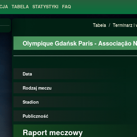
CJA
TABELA
STATYSTYKI
FAQ
Tabela
/
Terminarz i 
Olympique Gdańsk Paris - Associação N
Data
Rodzaj meczu
Stadion
Publiczność
Raport meczowy