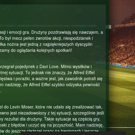
asji i emocji gra. Drużyny pozdrawiają się nawzajem, a
 To był mecz pełen zwrotów akcji, niespodzianek i
ka nożna jest jedną z najpiękniejszych dyscyplin
szamy do oglądania kolejnych spotkań!
 przegrał pojedynek z Davi Love. Mimo wysiłków i
nej sytuacji. To jednak nie znaczy, że Alfred Eiffel
stwa i porażki, a ważne jest, jak zawodnik potrafi się
 nadzieję, że Alfred Eiffel szybko odzyska pewność
.
l do Levin Moser, które nie udało się zrealizować tak,
o jest niezadowolony z tej sytuacji, szczególnie jeśli
 rezultat dla drużyny. Takie sytuacje są częścią gry,
oski z błędów i uczyć się na przyszłość. Mam nadzieję,
w do jeszcze cięższej pracy na treningach i jeszcze