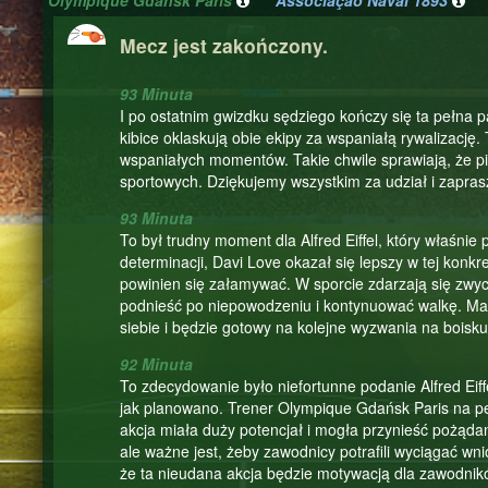
Olympique Gdańsk Paris
Associação Naval 1893
Mecz jest zakończony.
93 Minuta
I po ostatnim gwizdku sędziego kończy się ta pełna p
kibice oklaskują obie ekipy za wspaniałą rywalizację.
wspaniałych momentów. Takie chwile sprawiają, że pił
sportowych. Dziękujemy wszystkim za udział i zapra
93 Minuta
To był trudny moment dla Alfred Eiffel, który właśnie
determinacji, Davi Love okazał się lepszy w tej konkret
powinien się załamywać. W sporcie zdarzają się zwycię
podnieść po niepowodzeniu i kontynuować walkę. Mam
siebie i będzie gotowy na kolejne wyzwania na boisku
92 Minuta
To zdecydowanie było niefortunne podanie Alfred Eiffe
jak planowano. Trener Olympique Gdańsk Paris na pewn
akcja miała duży potencjał i mogła przynieść pożądany
ale ważne jest, żeby zawodnicy potrafili wyciągać wni
że ta nieudana akcja będzie motywacją dla zawodnikó