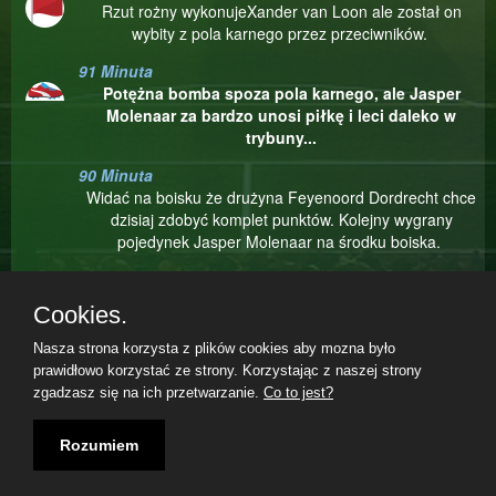
Rzut rożny wykonujeXander van Loon ale został on
wybity z pola karnego przez przeciwników.
91 Minuta
Potężna bomba spoza pola karnego, ale Jasper
Molenaar za bardzo unosi piłkę i leci daleko w
trybuny...
90 Minuta
Widać na boisku że drużyna Feyenoord Dordrecht chce
dzisiaj zdobyć komplet punktów. Kolejny wygrany
pojedynek Jasper Molenaar na środku boiska.
88 Minuta
Bardzo ładnie przed polem karnym obrócił się Jasper
Cookies.
Molenaar i długo się nie zastanawiając przymierzył
po ziemi. Cezary Goliński wyłapał piłkę.
Nasza strona korzysta z plików cookies aby mozna było
prawidłowo korzystać ze strony. Korzystając z naszej strony
86 Minuta
zgadzasz się na ich przetwarzanie.
Co to jest?
Xander van Loon strzela głową... Ale niestety, nie ma
gola... To musi być moment zawodu dla Feyenoord
Regulamin
|
Polityka prywatności
|
Kontakt
|
06.08.2026, 04:07|
Rozumiem
Dordrecht i ich kibiców. Główne akcje bramkowe,
szczególnie te wykończone głową, często wnoszą wielkie
emocje na boisku, ale niestety nie zawsze przynoszą