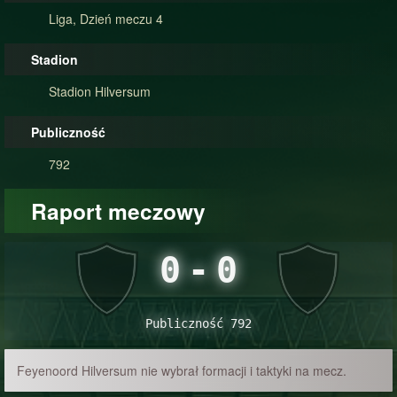
Liga, Dzień meczu 4
Stadion
Stadion Hilversum
Publiczność
792
Raport meczowy
0
-
0
Publiczność 792
Feyenoord Hilversum nie wybrał formacji i taktyki na mecz.