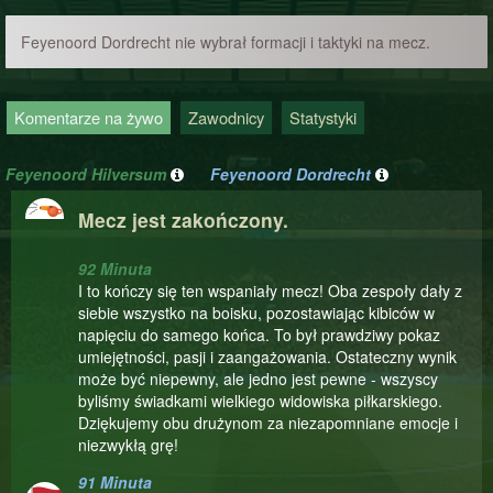
Feyenoord Dordrecht nie wybrał formacji i taktyki na mecz.
Komentarze na żywo
Zawodnicy
Statystyki
Feyenoord Hilversum
Feyenoord Dordrecht
Mecz jest zakończony.
92 Minuta
I to kończy się ten wspaniały mecz! Oba zespoły dały z
siebie wszystko na boisku, pozostawiając kibiców w
napięciu do samego końca. To był prawdziwy pokaz
umiejętności, pasji i zaangażowania. Ostateczny wynik
może być niepewny, ale jedno jest pewne - wszyscy
byliśmy świadkami wielkiego widowiska piłkarskiego.
Dziękujemy obu drużynom za niezapomniane emocje i
niezwykłą grę!
91 Minuta