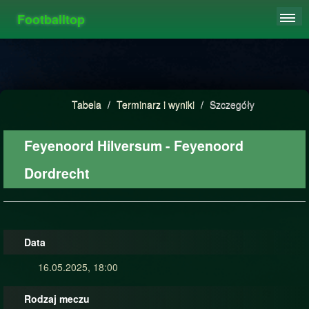
Footballtop
REJESTRACJA
TABELA
STATYSTYKI
Tabela
/
Terminarz i wyniki
/
Szczegóły
FAQ
Feyenoord Hilversum - Feyenoord
Dordrecht
Data
16.05.2025, 18:00
Rodzaj meczu