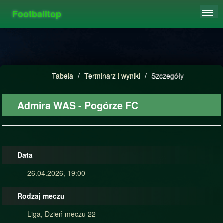
Footballtop
REJESTRACJA
TABELA
STATYSTYKI
Tabela
/
Terminarz i wyniki
/
Szczegóły
FAQ
Admira WAS - Pogórze FC
Data
26.04.2026, 19:00
Rodzaj meczu
Liga, Dzień meczu 22