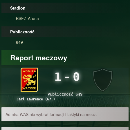
Stadion
BSFZ-Arena
Publiczność
649
Raport meczowy
1
-
0
Publiczność 649
Carl Lawrence (67.)
Admira WAS nie wybrał formacji i taktyki na mecz.