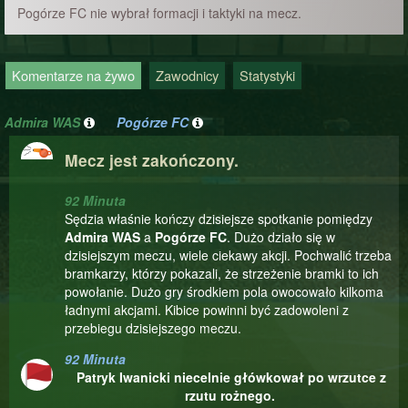
Pogórze FC nie wybrał formacji i taktyki na mecz.
Komentarze na żywo
Zawodnicy
Statystyki
Admira WAS
Pogórze FC
Mecz jest zakończony.
92 Minuta
Sędzia właśnie kończy dzisiejsze spotkanie pomiędzy
Admira WAS
a
Pogórze FC
. Dużo działo się w
dzisiejszym meczu, wiele ciekawy akcji. Pochwalić trzeba
bramkarzy, którzy pokazali, że strzeżenie bramki to ich
powołanie. Dużo gry środkiem pola owocowało kilkoma
ładnymi akcjami. Kibice powinni być zadowoleni z
przebiegu dzisiejszego meczu.
92 Minuta
Patryk Iwanicki niecelnie główkował po wrzutce z
rzutu rożnego.