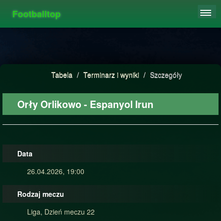
Footballtop
REJESTRACJA
TABELA
STATYSTYKI
Tabela
/
Terminarz i wyniki
/
Szczegóły
FAQ
Orły Orlikowo - Espanyol Irun
Data
26.04.2026, 19:00
Rodzaj meczu
Liga, Dzień meczu 22