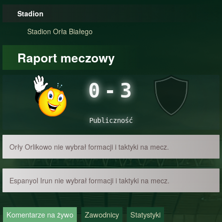
Stadion
Stadion Orła Białego
Raport meczowy
0
-
3
Publiczność
Orły Orlikowo nie wybrał formacji i taktyki na mecz.
Espanyol Irun nie wybrał formacji i taktyki na mecz.
Komentarze na żywo
Zawodnicy
Statystyki