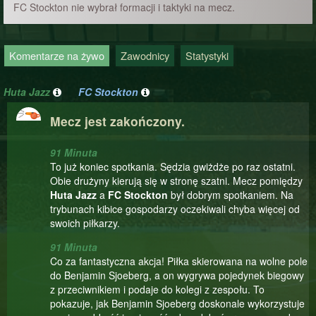
FC Stockton nie wybrał formacji i taktyki na mecz.
Komentarze na żywo
Zawodnicy
Statystyki
Huta Jazz
FC Stockton
Mecz jest zakończony.
91 Minuta
To już koniec spotkania. Sędzia gwiżdże po raz ostatni.
Obie drużyny kierują się w stronę szatni. Mecz pomiędzy
Huta Jazz
a
FC Stockton
był dobrym spotkaniem. Na
trybunach kibice gospodarzy oczekiwali chyba więcej od
swoich piłkarzy.
91 Minuta
Co za fantastyczna akcja! Piłka skierowana na wolne pole
do Benjamin Sjoeberg, a on wygrywa pojedynek biegowy
z przeciwnikiem i podaje do kolegi z zespołu. To
pokazuje, jak Benjamin Sjoeberg doskonale wykorzystuje