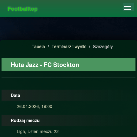
Footballtop
REJESTRACJA
TABELA
STATYSTYKI
Tabela
/
Terminarz i wyniki
/
Szczegóły
FAQ
Huta Jazz - FC Stockton
Data
26.04.2026, 19:00
Rodzaj meczu
Liga, Dzień meczu 22