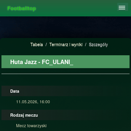
Footballtop
REJESTRACJA
TABELA
STATYSTYKI
Tabela
/
Terminarz i wyniki
/
Szczegóły
FAQ
Huta Jazz - FC_ULANI_
Data
11.05.2026, 16:00
Rodzaj meczu
Mecz towarzyski