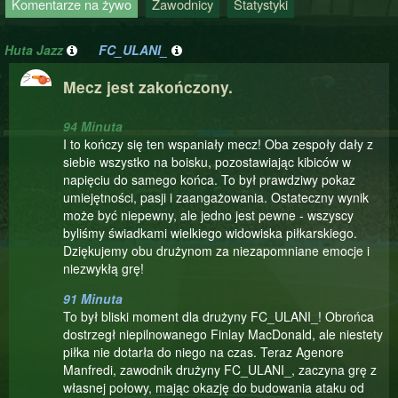
Komentarze na żywo
Zawodnicy
Statystyki
Huta Jazz
FC_ULANI_
Mecz jest zakończony.
94 Minuta
I to kończy się ten wspaniały mecz! Oba zespoły dały z
siebie wszystko na boisku, pozostawiając kibiców w
napięciu do samego końca. To był prawdziwy pokaz
umiejętności, pasji i zaangażowania. Ostateczny wynik
może być niepewny, ale jedno jest pewne - wszyscy
byliśmy świadkami wielkiego widowiska piłkarskiego.
Dziękujemy obu drużynom za niezapomniane emocje i
niezwykłą grę!
91 Minuta
To był bliski moment dla drużyny FC_ULANI_! Obrońca
dostrzegł niepilnowanego Finlay MacDonald, ale niestety
piłka nie dotarła do niego na czas. Teraz Agenore
Manfredi, zawodnik drużyny FC_ULANI_, zaczyna grę z
własnej połowy, mając okazję do budowania ataku od