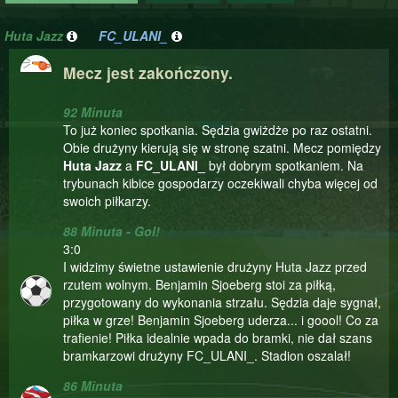
Huta Jazz
FC_ULANI_
Mecz jest zakończony.
92 Minuta
To już koniec spotkania. Sędzia gwiżdże po raz ostatni.
Obie drużyny kierują się w stronę szatni. Mecz pomiędzy
Huta Jazz
a
FC_ULANI_
był dobrym spotkaniem. Na
trybunach kibice gospodarzy oczekiwali chyba więcej od
swoich piłkarzy.
88 Minuta - Gol!
3:0
I widzimy świetne ustawienie drużyny Huta Jazz przed
rzutem wolnym. Benjamin Sjoeberg stoi za piłką,
przygotowany do wykonania strzału. Sędzia daje sygnał,
piłka w grze! Benjamin Sjoeberg uderza... i goool! Co za
trafienie! Piłka idealnie wpada do bramki, nie dał szans
bramkarzowi drużyny FC_ULANI_. Stadion oszalał!
86 Minuta