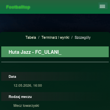
Footballtop
REJESTRACJA
TABELA
STATYSTYKI
Tabela
/
Terminarz i wyniki
/
Szczegóły
FAQ
Huta Jazz - FC_ULANI_
Data
12.05.2026, 16:00
Rodzaj meczu
Mecz towarzyski