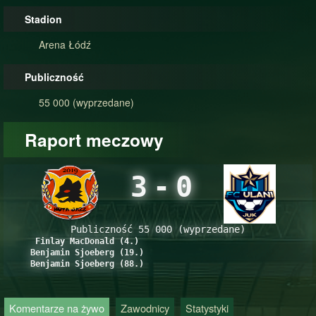
Stadion
Arena Łódź
Publiczność
55 000 (wyprzedane)
Raport meczowy
3
-
0
Publiczność 55 000 (wyprzedane)
Finlay MacDonald (4.)
Benjamin Sjoeberg (19.)
Benjamin Sjoeberg (88.)
Komentarze na żywo
Zawodnicy
Statystyki