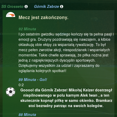
SS Grosseto
Górnik Zabrze
Mecz jest zakończony.
92 Minuta
I po ostatnim gwizdku sędziego kończy się ta pełna pasji i
emocji gra. Drużyny pozdrawiają się nawzajem, a kibice
oklaskują obie ekipy za wspaniałą rywalizację. To był
mecz pełen zwrotów akcji, niespodzianek i wspaniałych
momentów. Takie chwile sprawiają, że piłka nożna jest
jedną z najpiękniejszych dyscyplin sportowych.
Dziękujemy wszystkim za udział i zapraszamy do
oglądania kolejnych spotkań!
89 Minuta - Gol!
0:2
Gooool dla Górnik Zabrze! Mikołaj Keizer dostrzegł
niepilnowanego w polu karnym Alek Iwan , a ten
skutecznie kopnął piłkę w samo okienko. Bramkarz
stoi bezradny patrząc na swoich kolegów.
88 Minuta