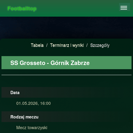
Footballtop
REJESTRACJA
TABELA
STATYSTYKI
Tabela
/
Terminarz i wyniki
/
Szczegóły
FAQ
SS Grosseto - Górnik Zabrze
Data
01.05.2026, 16:00
Rodzaj meczu
Mecz towarzyski