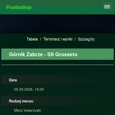
Footballtop
REJESTRACJA
TABELA
STATYSTYKI
Tabela
/
Terminarz i wyniki
/
Szczegóły
FAQ
Górnik Zabrze - SS Grosseto
Data
05.05.2026, 16:00
Rodzaj meczu
Mecz towarzyski