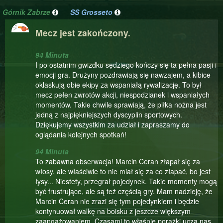
Górnik Zabrze
SS Grosseto
Mecz jest zakończony.
94 Minuta
I po ostatnim gwizdku sędziego kończy się ta pełna pasji i
emocji gra. Drużyny pozdrawiają się nawzajem, a kibice
oklaskują obie ekipy za wspaniałą rywalizację. To był
mecz pełen zwrotów akcji, niespodzianek i wspaniałych
momentów. Takie chwile sprawiają, że piłka nożna jest
jedną z najpiękniejszych dyscyplin sportowych.
Dziękujemy wszystkim za udział i zapraszamy do
oglądania kolejnych spotkań!
94 Minuta
To zabawna obserwacja! Marcin Ceran złapał się za
włosy, ale właściwie to nie miał się za co złapać, bo jest
łysy... Niestety, przegrał pojedynek. Takie momenty mogą
być frustrujące, ale są też częścią gry. Mam nadzieję, że
Marcin Ceran nie zrazi się tym pojedynkiem i będzie
kontynuował walkę na boisku z jeszcze większym
zaangażowaniem. Czasami to właśnie porażki uczą nas