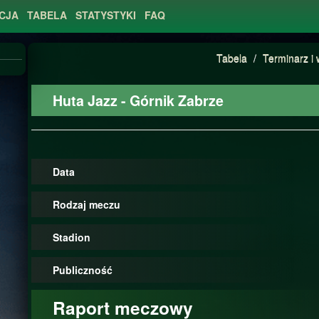
CJA
TABELA
STATYSTYKI
FAQ
Tabela
/
Terminarz i 
Huta Jazz - Górnik Zabrze
Data
Rodzaj meczu
Stadion
Publiczność
Raport meczowy