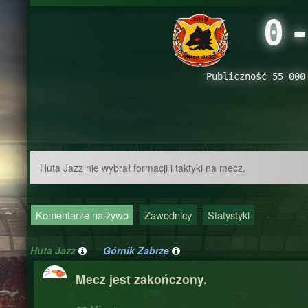
0
Publiczność 55 000
Huta Jazz nie wybrał formacji i taktyki na mecz.
Komentarze na żywo
Zawodnicy
Statystyki
Huta Jazz
Górnik Zabrze
Mecz jest zakończony.