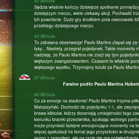
92 Minuta
Sędzia właśnie kończy dzisiejsze spotkanie pomiędz
dzisiejszym meczu, wiele ciekawy akcji. Pochwalić trz
ich powołanie. Dużo gry środkiem pola owocowało kil
przebiegu dzisiejszego meczu.
92 Minuta
To zabawna obserwacja! Paulo Martins złapał się za wł
łysy... Niestety, przegrał pojedynek. Takie momenty 
nadzieję, że Paulo Martins nie zrazi się tym pojedyn
większym zaangażowaniem. Czasami to właśnie porażk
większego wysiłku. Trzymajmy kciuki za Paulo Martins
87 Minuta
Fatalne pudło Paulo Martins Hubert 
86 Minuta
Co za emocje na stadionie! Paulo Martins trzyma piłk
Matuszyński. Dochodzi do pojedynku 1:1, ale zwycięs
brawa kibiców, którzy doceniają umiejętności tego zaw
kierunku bramki przeciwnika, szukając wolnego partn
może przynieść kolejne emocjonujące momenty na boisk
więcej spekulacji na temat jego przyszłości w drużyni
sezon z zespołem, ale na razie nie ma potwierdzenia 