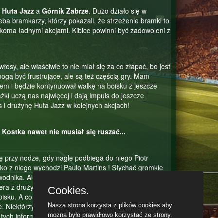
y
Huta Jazz
a
Górnik Zabrze
. Dużo działo się w
eba bramkarzy, którzy pokazali, że strzeżenie bramki to
koma ładnymi akcjami. Kibice powinni być zadowoleni z
osy, ale właściwie to nie miał się za co złapać, bo jest
mogą być frustrujące, ale są też częścią gry. Mam
kiem i będzie kontynuował walkę na boisku z jeszcze
i uczą nas najwięcej i dają impuls do jeszcze
 i drużynę Huta Jazz w kolejnych akcjach!
Kostka nawet nie musiał się ruszać...
ę przy nodze, gdy nagle podbiega do niego Piotr
ko z niego wychodzi Paulo Martins ! Słychać gromkie
odnika. Ale to nie koniec akcji! Zwycięzca biegnie w
era z drużyny. To chwila, kiedy współpraca w zespole
Cookies.
u. A co do plotki na temat trenera... słyszy się coraz
e. Niektórzy twierdzą, że może być to jego ostatni
Nasza strona korzysta z plików cookies aby
tych informacji. Czas pokaże, co przyniesie przyszłość
mozna było prawidłowo korzystać ze strony.