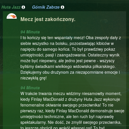
Huta Jazz
Górnik Zabrze
Mecz jest zakończony.
94 Minuta
I to kończy się ten wspaniały mecz! Oba zespoły dały z
siebie wszystko na boisku, pozostawiając kibiców w
napięciu do samego końca. To był prawdziwy pokaz
umiejętności, pasji i zaangażowania. Ostateczny wynik
może być niepewny, ale jedno jest pewne - wszyscy
byliśmy świadkami wielkiego widowiska piłkarskiego.
Dziękujemy obu drużynom za niezapomniane emocje i
niezwykłą grę!
94 Minuta
W trakcie trwania meczu widzimy niesamowity moment,
kiedy Finlay MacDonald z drużyny Huta Jazz wykonuje
fenomenalne okiwanie swojego przeciwnika! To nie
pierwszy raz, kiedy Finlay MacDonald demonstruje swoje
umiejętności techniczne, ale ten ruch był naprawdę
spektakularny. Nie dość, że zmylił swojego przeciwnika,
to jeszcze obrócił go wokół własnej osi! To był