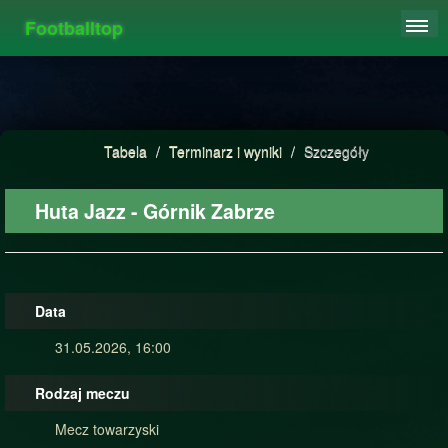
Footballtop
REJESTRACJA
TABELA
STATYSTYKI
Tabela
/
Terminarz i wyniki
/
Szczegóły
FAQ
Huta Jazz - Górnik Zabrze
Data
31.05.2026, 16:00
Rodzaj meczu
Mecz towarzyski