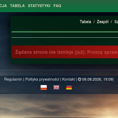
CJA
TABELA
STATYSTYKI
FAQ
Tabela
/
Zespół
/
S
Żądana strona nie istnieje (już). Proszę spr
Regulamin
|
Polityka prywatności
|
Kontakt
|
08.08.2026, 19:08|