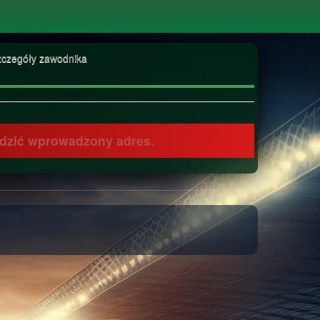
zczegóły zawodnika
awdzić wprowadzony adres.