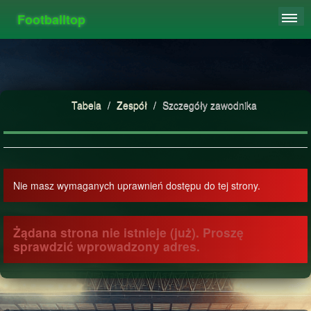
Footballtop
REJESTRACJA
TABELA
STATYSTYKI
Tabela
/
Zespół
/
Szczegóły zawodnika
FAQ
Nie masz wymaganych uprawnień dostępu do tej strony.
Żądana strona nie istnieje (już). Proszę
sprawdzić wprowadzony adres.