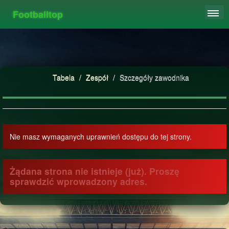
Footballtop
REJESTRACJA
TABELA
STATYSTYKI
Tabela
/
Zespół
/
Szczegóły zawodnika
FAQ
Nie masz wymaganych uprawnień dostępu do tej strony.
Żądana strona nie istnieje (już). Proszę
sprawdzić wprowadzony adres.