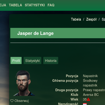
CJA
TABELA
STATYSTYKI
FAQ
Tabela
/
Zespół
/
S
Jasper de Lange
Profil
Statystyki
Historia
Pozycja
Napastnik
Główna pozycja
Środkowy
napastnik
Druga pozycja
Prawy napastn
Klub
Aversa BC
Wiek
35
Obserwuj
Narodowość