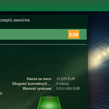
zczegóły zawodnika
3.08
Kwota za mecz
13 275 EUR
Długość kontraktu(ilość meczy)
3 meczy
Wartość rynkowa
3 510 000 EUR
ik