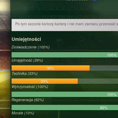
Po tym sezonie kończę karierę i nie mam zamiaru przenosić s
Umiejętności
Doświadczenie (100%)
100%
Umięjętność (39%)
39%
Technika (33%)
33%
Wytrzymałość (100%)
100%
Regeneracja (92%)
92%
Morale (10%)