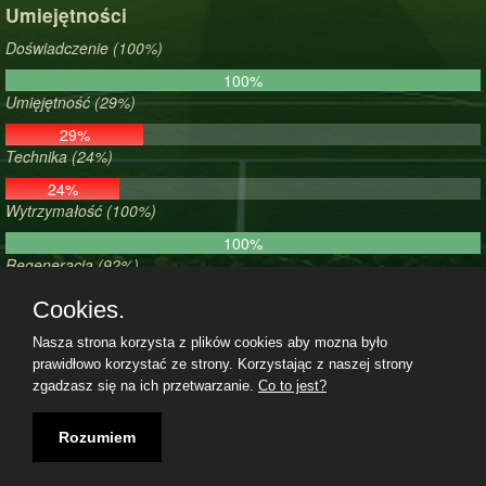
Umiejętności
Doświadczenie (100%)
100%
Umięjętność (29%)
29%
Technika (24%)
24%
Wytrzymałość (100%)
100%
Regeneracja (92%)
92%
Cookies.
Morale (100%)
Nasza strona korzysta z plików cookies aby mozna było
100%
prawidłowo korzystać ze strony. Korzystając z naszej strony
zgadzasz się na ich przetwarzanie.
Co to jest?
Regulamin
|
Polityka prywatności
|
Kontakt
|
08.08.2026, 21:06|
Rozumiem