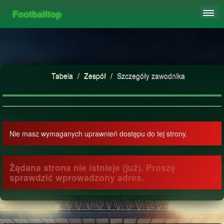
Footballtop
REJESTRACJA
TABELA
STATYSTYKI
Tabela
/
Zespół
/
Szczegóły zawodnika
FAQ
Nie masz wymaganych uprawnień dostępu do tej strony.
Żądana strona nie istnieje (już). Proszę
sprawdzić wprowadzony adres.