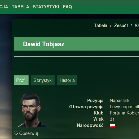
CJA
TABELA
STATYSTYKI
FAQ
Tabela
/
Zespół
/
S
Dawid Tobjasz
Profil
Statystyki
Historia
Pozycja
Napastnik
Główna pozycja
Lewy napastni
Klub
Fortuna Koble
Wiek
31
Narodowość
Obserwuj