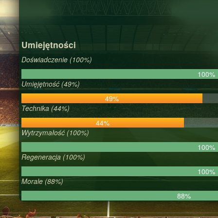
Umiejętności
Doświadczenie (100%)
100%
Umięjętność (49%)
49%
Technika (44%)
44%
Wytrzymałość (100%)
100%
Regeneracja (100%)
100%
Morale (88%)
88%