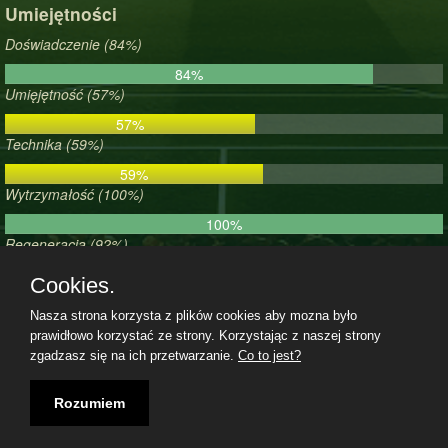
Umiejętności
Doświadczenie (84%)
84%
Umięjętność (57%)
57%
Technika (59%)
59%
Wytrzymałość (100%)
100%
Regeneracja (92%)
92%
Cookies.
Morale (64%)
Nasza strona korzysta z plików cookies aby mozna było
64%
prawidłowo korzystać ze strony. Korzystając z naszej strony
zgadzasz się na ich przetwarzanie.
Co to jest?
Regulamin
|
Polityka prywatności
|
Kontakt
|
07.08.2026, 14:56|
Rozumiem