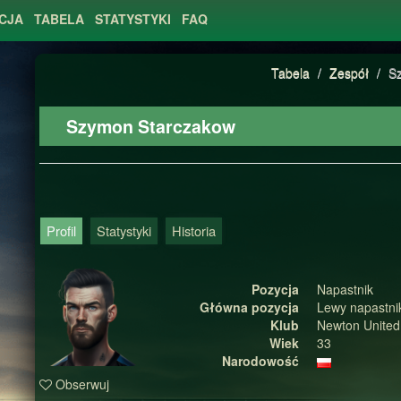
CJA
TABELA
STATYSTYKI
FAQ
Tabela
/
Zespół
/
S
Szymon Starczakow
Profil
Statystyki
Historia
Pozycja
Napastnik
Główna pozycja
Lewy napastni
Klub
Newton United
Wiek
33
Narodowość
Obserwuj