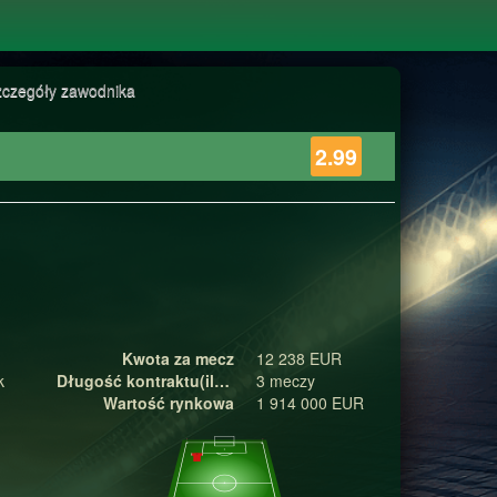
zczegóły zawodnika
2.99
Kwota za mecz
12 238 EUR
k
Długość kontraktu(ilość meczy)
3 meczy
Wartość rynkowa
1 914 000 EUR