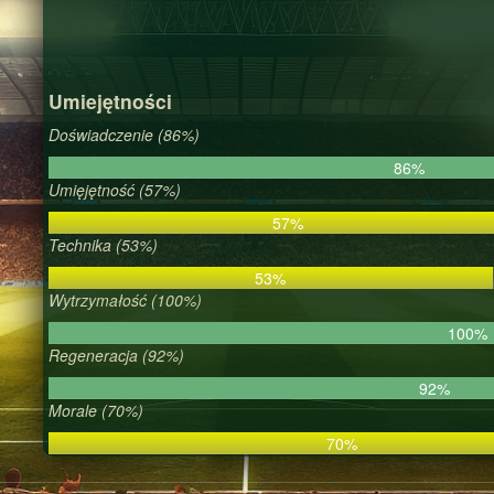
Umiejętności
Doświadczenie (86%)
86%
Umięjętność (57%)
57%
Technika (53%)
53%
Wytrzymałość (100%)
100%
Regeneracja (92%)
92%
Morale (70%)
70%