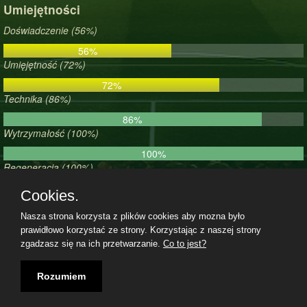
Umiejętności
Doświadczenie (56%)
56%
Umięjętność (72%)
72%
Technika (86%)
86%
Wytrzymałość (100%)
100%
Regeneracja (100%)
100%
Cookies.
Morale (26%)
Nasza strona korzysta z plików cookies aby mozna było
26%
prawidłowo korzystać ze strony. Korzystając z naszej strony
zgadzasz się na ich przetwarzanie.
Co to jest?
Regulamin
|
Polityka prywatności
|
Kontakt
|
07.08.2026, 09:18|
Rozumiem