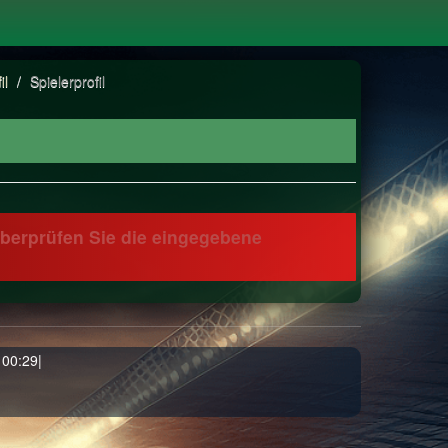
il
/
Spielerprofil
 Überprüfen Sie die eingegebene
 00:29|