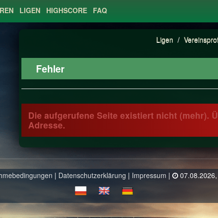
EREN
LIGEN
HIGHSCORE
FAQ
Ligen
/
Vereinsprof
Fehler
Die aufgerufene Seite existiert nicht (mehr).
Adresse.
ahmebedingungen
|
Datenschutzerklärung
|
Impressum
|
07.08.2026,