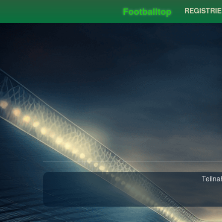
Footballtop
REGISTRI
Teiln