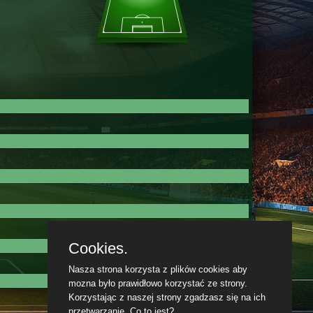
Cookies.
Nasza strona korzysta z plików cookies aby
mozna było prawidłowo korzystać ze strony.
Korzystając z naszej strony zgadzasz się na ich
przetwarzanie.
Co to jest?