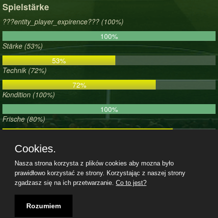
Spielstärke
???entity_player_expirence??? (100%)
100%
Stärke (53%)
53%
Technik (72%)
72%
Kondition (100%)
100%
Frische (80%)
80%
Zufriedenheit (60%)
Cookies.
60%
Nasza strona korzysta z plików cookies aby mozna było
prawidłowo korzystać ze strony. Korzystając z naszej strony
zgadzasz się na ich przetwarzanie.
Co to jest?
Teilnahmebedingungen
|
Datenschutzerklärung
|
Impressum
|
07.08.2026, 12:34|
Rozumiem