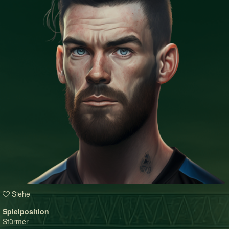
Siehe
Spielposition
Stürmer