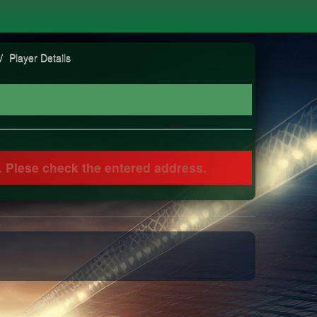
/
Player Details
 Plese check the entered address.