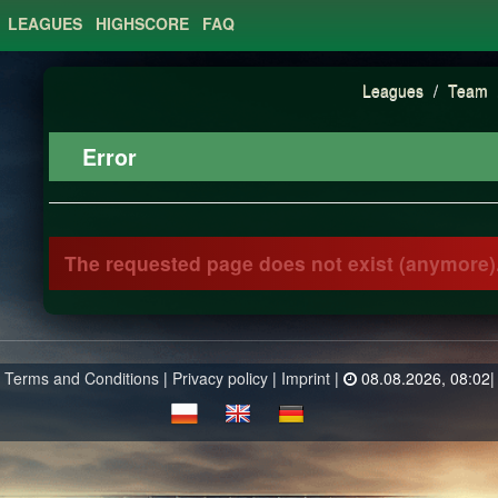
LEAGUES
HIGHSCORE
FAQ
Leagues
/
Team
Error
The requested page does not exist (anymore).
Terms and Conditions
|
Privacy policy
|
Imprint
|
08.08.2026, 08:02|