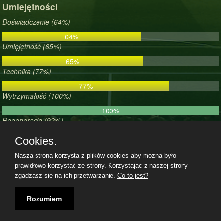
Umiejętności
Doświadczenie (64%)
64%
Umięjętność (65%)
65%
Technika (77%)
77%
Wytrzymałość (100%)
100%
Regeneracja (92%)
92%
Cookies.
Morale (98%)
Nasza strona korzysta z plików cookies aby mozna było
98%
prawidłowo korzystać ze strony. Korzystając z naszej strony
zgadzasz się na ich przetwarzanie.
Co to jest?
Regulamin
|
Polityka prywatności
|
Kontakt
|
07.08.2026, 08:01|
Rozumiem