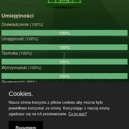
Umiejętności
Doświadczenie (100%)
100%
Umięjętność (100%)
100%
Technika (100%)
100%
Wytrzymałość (100%)
100%
Regeneracja (98%)
98%
Cookies.
Morale (93%)
Nasza strona korzysta z plików cookies aby mozna było
93%
prawidłowo korzystać ze strony. Korzystając z naszej strony
zgadzasz się na ich przetwarzanie.
Co to jest?
Regulamin
|
Polityka prywatności
|
Kontakt
|
10.08.2026, 10:30|
Rozumiem