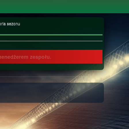
oria sezonu
 menedżerem zespołu.