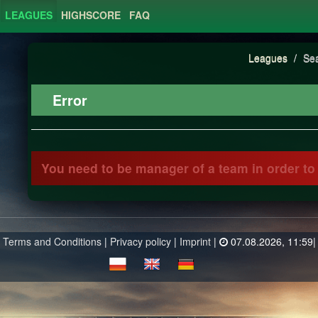
LEAGUES
HIGHSCORE
FAQ
Leagues
/
Sea
Error
You need to be manager of a team in order to 
Terms and Conditions
|
Privacy policy
|
Imprint
|
07.08.2026, 11:59|