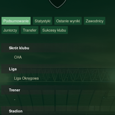
Podsumowanie
Statystyki
Ostanie wyniki
Zawodnicy
Juniorzy
Transfer
Sukcesy klubu
Skrót klubu
CHA
Liga
Liga Okręgowa
Trener
-
Stadion