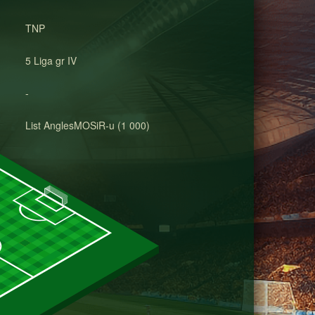
TNP
5 Liga gr IV
-
List AnglesMOSiR-u (1 000)