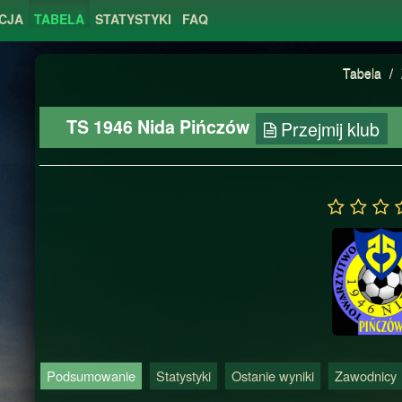
CJA
TABELA
STATYSTYKI
FAQ
Tabela
/
TS 1946 Nida Pińczów
Przejmij klub
Podsumowanie
Statystyki
Ostanie wyniki
Zawodnicy