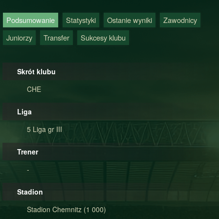
Podsumowanie
Statystyki
Ostanie wyniki
Zawodnicy
Juniorzy
Transfer
Sukcesy klubu
Skrót klubu
CHE
Liga
5 Liga gr III
Trener
-
Stadion
Stadion Chemnitz (1 000)