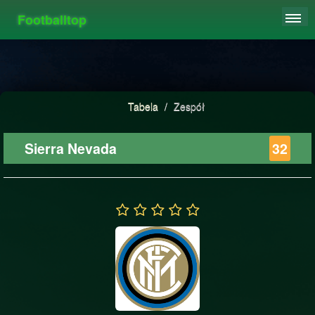
Footballtop
REJESTRACJA
TABELA
STATYSTYKI
Tabela
/
Zespół
FAQ
Sierra Nevada
32