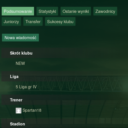
Podsumowanie
Statystyki
Ostanie wyniki
Zawodnicy
Juniorzy
Transfer
Sukcesy klubu
Nowa wiadomość
Skrót klubu
NEW
Liga
5 Liga gr IV
Trener
Spartan18
Stadion