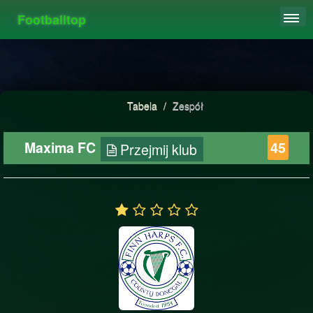
Footballtop
REJESTRACJA
TABELA
STATYSTYKI
Tabela
/
Zespół
FAQ
Maxima FC
45
Przejmij klub