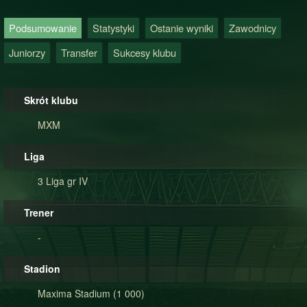
Podsumowanie
Statystyki
Ostanie wyniki
Zawodnicy
Juniorzy
Transfer
Sukcesy klubu
Skrót klubu
MXM
Liga
3 Liga gr IV
Trener
-
Stadion
Maxima Stadium (1 000)