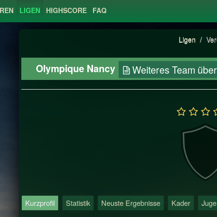
EREN
LIGEN
HIGHSCORE
FAQ
Ligen
/
Ver
Olympique Nancy
Weiteres Team übe
Kurzprofil
Statistik
Neuste Ergebnisse
Kader
Juge