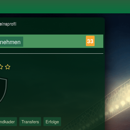
einsprofil
33
rnehmen
ndkader
Transfers
Erfolge