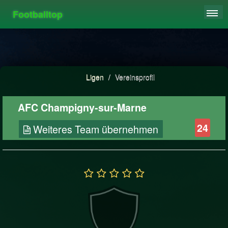
Footballtop
REGISTRIEREN
LIGEN
HIGHSCORE
Ligen
/
Vereinsprofil
FAQ
AFC Champigny-sur-Marne
24
Weiteres Team übernehmen