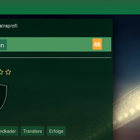
einsprofil
46
en
ndkader
Transfers
Erfolge