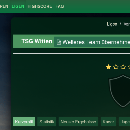
EREN
LIGEN
HIGHSCORE
FAQ
Ligen
/
Ver
TSG Witten
Weiteres Team übernehm
Kurzprofil
Statistik
Neuste Ergebnisse
Kader
Juge