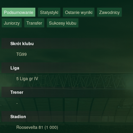
Podsumowanie
Statystyki
Ostanie wyniki
Zawodnicy
Juniorzy
Transfer
Sukcesy klubu
Skrót klubu
TG99
Liga
5 Liga gr IV
Trener
-
Stadion
Roosevelta 81 (1 000)