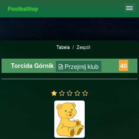
Footballtop
REJESTRACJA
TABELA
STATYSTYKI
Tabela
/
Zespół
FAQ
Torcida Górnik
40
Przejmij klub