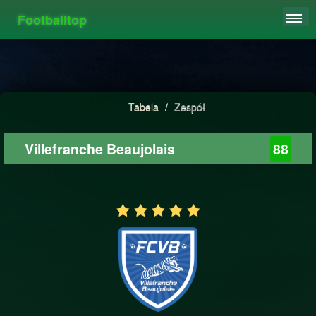
Footballtop
REJESTRACJA
TABELA
STATYSTYKI
Tabela
/
Zespół
FAQ
Villefranche Beaujolais
88