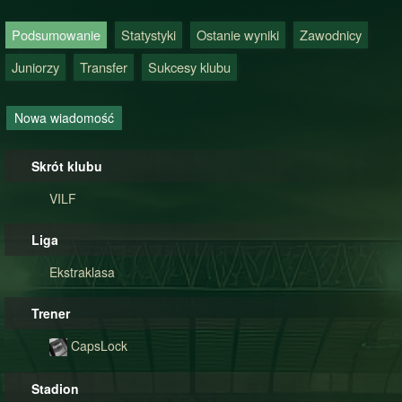
Podsumowanie
Statystyki
Ostanie wyniki
Zawodnicy
Juniorzy
Transfer
Sukcesy klubu
Nowa wiadomość
Skrót klubu
VILF
Liga
Ekstraklasa
Trener
CapsLock
Stadion