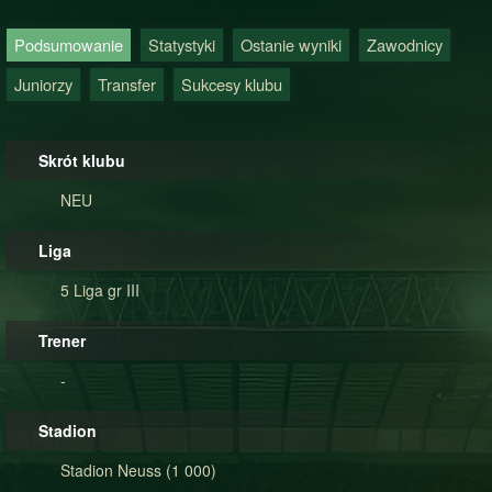
Podsumowanie
Statystyki
Ostanie wyniki
Zawodnicy
Juniorzy
Transfer
Sukcesy klubu
Skrót klubu
NEU
Liga
5 Liga gr III
Trener
-
Stadion
Stadion Neuss (1 000)