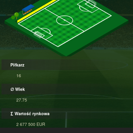
Piłkarz
16
∅ Wiek
27.75
∑ Wartość rynkowa
2 677 500 EUR