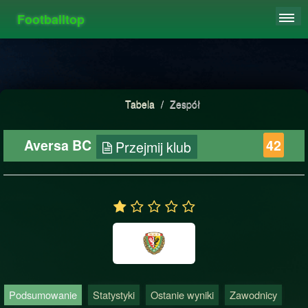
Footballtop
REJESTRACJA
TABELA
STATYSTYKI
Tabela
/
Zespół
FAQ
Aversa BC
42
Przejmij klub
Podsumowanie
Statystyki
Ostanie wyniki
Zawodnicy