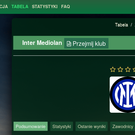
CJA
TABELA
STATYSTYKI
FAQ
Tabela
/
Inter Mediolan
Przejmij klub
Podsumowanie
Statystyki
Ostanie wyniki
Zawodnicy