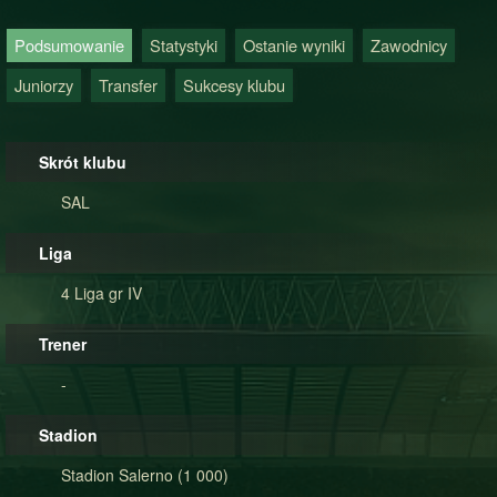
Podsumowanie
Statystyki
Ostanie wyniki
Zawodnicy
Juniorzy
Transfer
Sukcesy klubu
Skrót klubu
SAL
Liga
4 Liga gr IV
Trener
-
Stadion
Stadion Salerno (1 000)