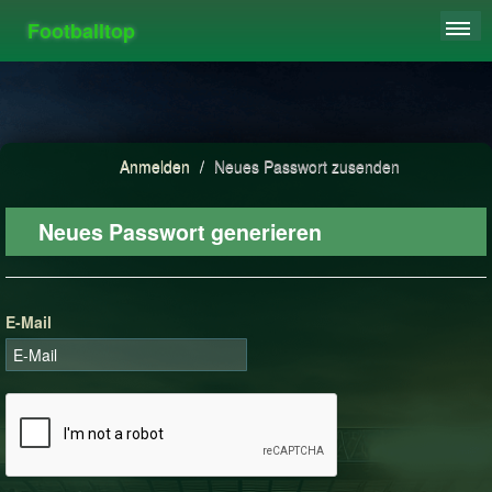
Footballtop
REGISTRIEREN
LIGEN
HIGHSCORE
Anmelden
/
Neues Passwort zusenden
FAQ
Neues Passwort generieren
E-Mail