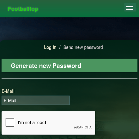
Footballtop
REGISTER
LEAGUES
HIGHSCORE
Log In
/
Send new password
FAQ
Generate new Password
E-Mail