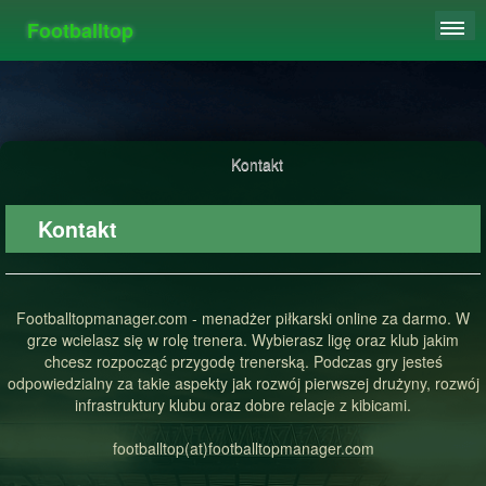
Footballtop
REJESTRACJA
TABELA
STATYSTYKI
Kontakt
FAQ
Kontakt
Footballtopmanager.com - menadżer piłkarski online za darmo. W
grze wcielasz się w rolę trenera. Wybierasz ligę oraz klub jakim
chcesz rozpocząć przygodę trenerską. Podczas gry jesteś
odpowiedzialny za takie aspekty jak rozwój pierwszej drużyny, rozwój
infrastruktury klubu oraz dobre relacje z kibicami.
footballtop(at)footballtopmanager.com