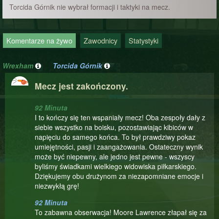
Torcida Górnik nie wybrał formacji i taktyki na mecz.
Komentarze na żywo
Zawodnicy
Statystyki
Wrexham
Torcida Górnik
Mecz jest zakończony.
92 Minuta
I to kończy się ten wspaniały mecz! Oba zespoły dały z
siebie wszystko na boisku, pozostawiając kibiców w
napięciu do samego końca. To był prawdziwy pokaz
umiejętności, pasji i zaangażowania. Ostateczny wynik
może być niepewny, ale jedno jest pewne - wszyscy
byliśmy świadkami wielkiego widowiska piłkarskiego.
Dziękujemy obu drużynom za niezapomniane emocje i
niezwykłą grę!
92 Minuta
To zabawna obserwacja! Moore Lawrence złapał się za