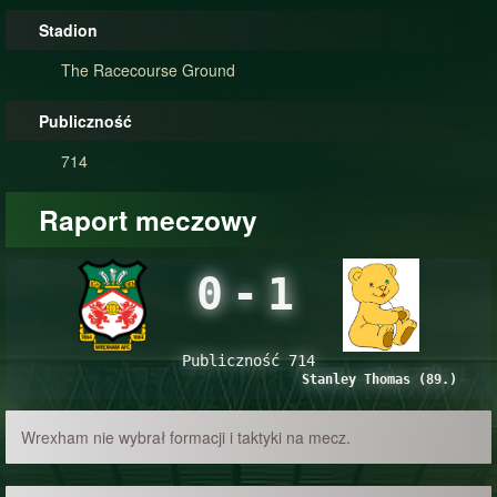
Stadion
The Racecourse Ground
Publiczność
714
Raport meczowy
0
-
1
Publiczność 714
Stanley Thomas (89.)
Wrexham nie wybrał formacji i taktyki na mecz.