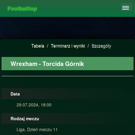
Footballtop
REJESTRACJA
TABELA
STATYSTYKI
Tabela
/
Terminarz i wyniki
/
Szczegóły
FAQ
Wrexham - Torcida Górnik
Data
29.07.2024, 18:00
Rodzaj meczu
Liga, Dzień meczu 11